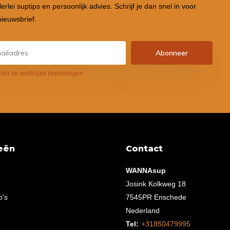
lerlei suptips en persoonlijk advies. Schrijf je dan snel in voor
ieuwsbrief.
Abonneer
hier de wettelijke beperkingen
eën
Contact
WANNAsup
Josink Kolkweg 18
o's
7545PR Enschede
Nederland
Tel:
+31850479995