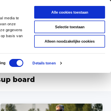
0
Inloggen
Alle cookies toestaan
al media te
Contact
 van onze
Selectie toestaan
deze gegevens
 op basis van
Alleen noodzakelijke cookies
ad
Klanten geven ons een 9,5/10
ing
Details tonen
sup board