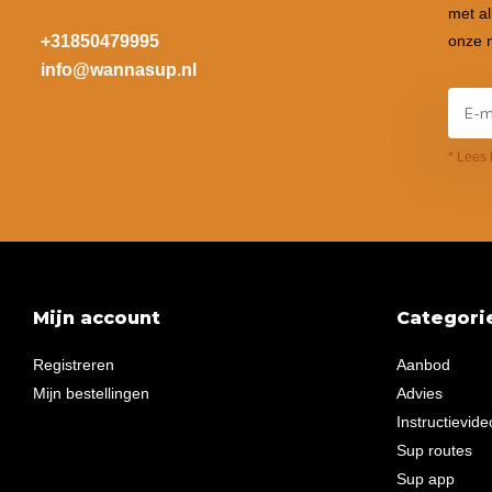
met al
+31850479995
onze n
info@wannasup.nl
* Lees 
Mijn account
Categori
Registreren
Aanbod
Mijn bestellingen
Advies
Instructievide
Sup routes
Sup app