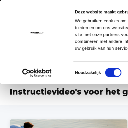
Deze website maakt gebru
We gebruiken cookies om c
Aanbod
Advies
Instructievideo's
Sup routes
Sup
bieden en om ons websitev
site met onze partners vo
combineren met andere inf
uw gebruik van hun servic
Voor 17:00 besteld = morgen in huis!
De nr. 1 SUP board 
Toestemmingsselectie
...
...
Noodzakelijk
Home
Instructievideo's
Instructievideo's voor he