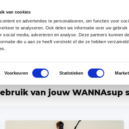
Zakelijk
Klantenservice
ik van cookies
ontent en advertenties te personaliseren, om functies voor soci
 app
Over ons
Blog
erkeer te analyseren. Ook delen we informatie over uw gebruik
or social media, adverteren en analyse. Deze partners kunnen 
ormatie die u aan ze heeft verstrekt of die ze hebben verzameld
es.
specialist van Europa
Gratis WANNAsup app, 10.000x gedownlo
Voorkeuren
Statistieken
Market
t gebruik van jouw WANNAsup 