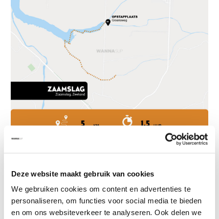
Sup board kopen
Deze website maakt gebruik van cookies
Ben jij om en wil jij je eigen sup board hebben? Wij bieden all around
We gebruiken cookies om content en advertenties te
opblaasbare sup boards aan. Deze zijn zeer geschikt voor beginners
personaliseren, om functies voor social media te bieden
omdat ze door het brede en opblaasbare sup board erg stabiel zijn.
en om ons websiteverkeer te analyseren. Ook delen we