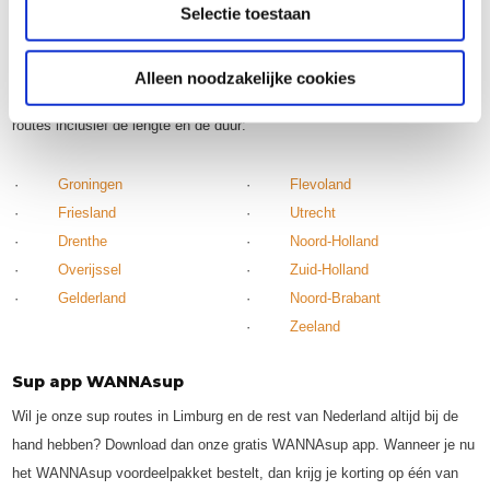
Selectie toestaan
Suppen in andere provincies
Naast Limburg hebben we ook de sup routes en opstapplaatsen voor
Alleen noodzakelijke cookies
andere provincies in kaart gebracht. Bekijk per provincie de mooiste
routes inclusief de lengte en de duur:
·
Groningen
·
Flevoland
·
Friesland
·
Utrecht
·
Drenthe
·
Noord-Holland
·
Overijssel
·
Zuid-Holland
·
Gelderland
·
Noord-Brabant
·
Zeeland
Sup app WANNAsup
Wil je onze sup routes in Limburg en de rest van Nederland altijd bij de
hand hebben? Download dan onze gratis WANNAsup app. Wanneer je nu
het WANNAsup voordeelpakket bestelt, dan krijg je korting op één van