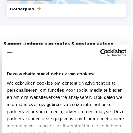
Oolderplas
Suppen Limburg: sup routes & opstapplaatsen
Suppen in Limburg? Limburg kent vele mooie locaties om te suppen. Zo
biedt Limburg diverse sup routes op verschillende meren (bijvoorbeeld de
Asseltse Plassen) en rivieren. Wij hebben een overzicht gemaakt van
Deze website maakt gebruik van cookies
sup routes en opstapplaatsen waar je jouw
sup board
te water mag laten.
We gebruiken cookies om content en advertenties te
Ook hebben we aangegeven want de lengte en de duur en van de route
personaliseren, om functies voor social media te bieden
is.
en om ons websiteverkeer te analyseren. Ook delen we
informatie over uw gebruik van onze site met onze
Plan je sup route in Limburg
partners voor social media, adverteren en analyse. Deze
Als je gaat suppen, wil je er zeker van zijn dat het gebied toegankelijk is
partners kunnen deze gegevens combineren met andere
voor suppers. In Limburg mag je niet overal suppen of je hebt een
informatie die u aan ze heeft verstrekt of die ze hebben
vergunning nodig. Daarom raden we aan om vooraf een route uit te
verzameld op basis van uw gebruik van hun services.