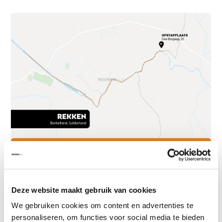
Deze website maakt gebruik van cookies
Sup board kopen
We gebruiken cookies om content en advertenties te
Ben jij om en wil jij je eigen sup board hebben? Wij bieden all around
personaliseren, om functies voor social media te bieden