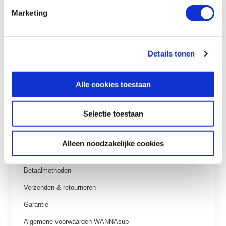
korting op één van onze sup boards + ons sup accessoires pakket,
Marketing
met daarin o.a. een waterdicht telefoonhoesje, ideaal voor wanneer je
op of aan het water de sup routes wilt raadplegen! Bekijk ons
blauw-
rode opblaasbaar sup board
of
oranje-blauwe opblaasbaar sup
Details tonen
board
en bestel nu je voordeelpakket!
Alle cookies toestaan
Selectie toestaan
Klantenservice
Alleen noodzakelijke cookies
Veelgestelde vragen
Betaalmethoden
Verzenden & retourneren
Garantie
Algemene voorwaarden WANNAsup