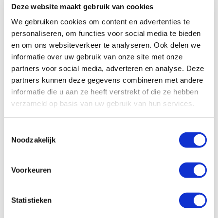
goed voorbereid op pad gaat. We hebben voor je op een rijtje gezet
Deze website maakt gebruik van cookies
waar je rekening mee moet houden wanneer je voor de
eerste keer
We gebruiken cookies om content en advertenties te
gaat suppen
.
personaliseren, om functies voor social media te bieden
en om ons websiteverkeer te analyseren. Ook delen we
Sup board kopen
informatie over uw gebruik van onze site met onze
partners voor social media, adverteren en analyse. Deze
Ben jij om en wil jij je eigen sup board hebben? Wij bieden all around
partners kunnen deze gegevens combineren met andere
opblaasbare sup boards aan. Deze zijn zeer geschikt voor beginners
informatie die u aan ze heeft verstrekt of die ze hebben
omdat ze door het brede en opblaasbare sup board erg stabiel zijn.
verzameld op basis van uw gebruik van hun services.
Wil je meer weten over onze sup boards?
Toestemmingsselectie
Bekijk hier onze sup boards!
Noodzakelijk
Sup app WANNAsup
Voorkeuren
Wil je onze sup routes in Bergschenhoek en de rest van Nederland
altijd bij de hand hebben? Download dan onze gratis WANNAsup app.
Statistieken
Wanneer je nu het WANNAsup voordeelpakket bestelt, dan krijg je