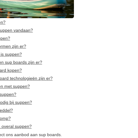
en?
suppen vandaan?
ppen?
rmen zijn er?
 is suppen?
n sup boards zijn er?
ard kopen?
ard technologieën zijn er?
en met suppen?
 suppen?
odig bij suppen?
eddel?
pomp?
 overal suppen?
rect ons aanbod aan sup boards.