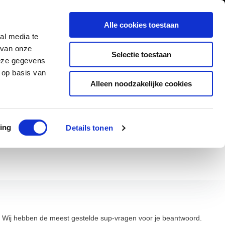
0
Inloggen
Alle cookies toestaan
al media te
Contact
 van onze
Selectie toestaan
deze gegevens
 op basis van
Alleen noodzakelijke cookies
ad
Klanten geven ons een 9,5/10
ing
Details tonen
n. Wij hebben de meest gestelde sup-vragen voor je beantwoord.