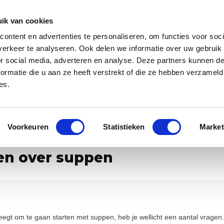
Zakelijk
Klantenservice
ik van cookies
ontent en advertenties te personaliseren, om functies voor soci
 app
Over ons
Blog
erkeer te analyseren. Ook delen we informatie over uw gebruik
or social media, adverteren en analyse. Deze partners kunnen 
ormatie die u aan ze heeft verstrekt of die ze hebben verzameld
es.
specialist van Europa
Gratis WANNAsup app, 10.000x gedownlo
Voorkeuren
Statistieken
Market
en over suppen
eegt om te gaan starten met suppen, heb je wellicht een aantal vrage