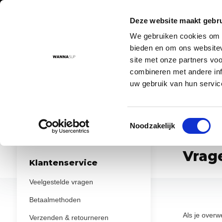
Deze website maakt gebru
We gebruiken cookies om c
Aanbod
Advies
Instructievideo's
Sup routes
Sup
bieden en om ons websitev
site met onze partners vo
combineren met andere inf
uw gebruik van hun servic
Voor 17:00 besteld = morgen in huis!
De nr. 1 SUP board 
Toestemmingsselectie
...
...
Noodzakelijk
Home
Advies
Sup vragen
Vrag
Klantenservice
Veelgestelde vragen
Betaalmethoden
Als je overw
Verzenden & retourneren