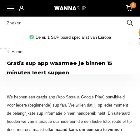
0
pa
Gratis WANNAsup app, 10.000x gedownload
...
...
Home
Gratis sup app waarmee je binnen 15
minuten leert suppen
We hebben een
gratis
app (
App Store
&
Google Play
) ontwikkeld
voor iedere (beginnende) sup fan. We willen dat jij op ieder moment
de belangrijkste sup informatie binnen handbereik hebt. En uiteraard
houden we van interactie dus iedereen die een leuke foto, route of tip
deelt met ons maakt
elke maand kans om een sup te winnen
.