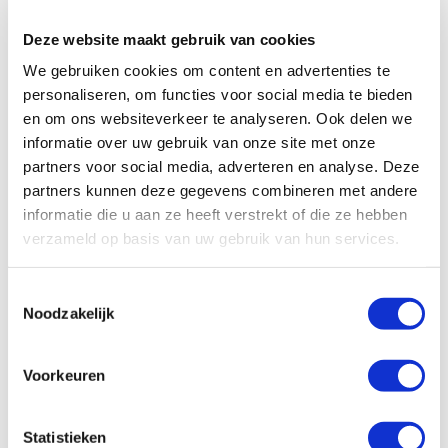
jouw sup board schoon, hoe pomp je jouw sup board
op, etc. Allerlei handige tips voor wanneer je net een
Deze website maakt gebruik van cookies
sup board hebt aangeschaft (en geen handleiding wilt
We gebruiken cookies om content en advertenties te
lezen).
personaliseren, om functies voor social media te bieden
Sup winnen
: Als je sup routes, sup events of andere
en om ons websiteverkeer te analyseren. Ook delen we
interessante sup informatie aandraagt, dan maak je
informatie over uw gebruik van onze site met onze
kans op een sup board van WANNAsup! Je kunt iedere
partners voor social media, adverteren en analyse. Deze
maand opnieuw meedoen met de actie.
partners kunnen deze gegevens combineren met andere
Sup events
: We verzamelen sup events voor je, zodat
informatie die u aan ze heeft verstrekt of die ze hebben
je het hele jaar door kunt kijken welke leuke sup
verzameld op basis van uw gebruik van hun services.
activiteiten er georganiseerd worden. Wist je
bijvoorbeeld dat er een Sup 11 stedentocht is? Ken je
Toestemmingsselectie
het WK Suppen al?
Noodzakelijk
Sup & accessoires kopen
: Een link naar onze
webshop waar je onze
opblaasbare sup boards
en
sup
accessoires
kunt vinden.
Voorkeuren
Mis je nog informatie, of heb je nog tips of sup routes die nog niet in
Statistieken
onze app vermeld staan? Laat het ons dan vooral weten via de app.