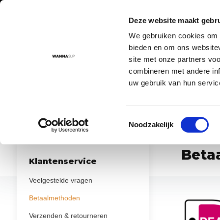
Deze website maakt gebru
We gebruiken cookies om c
Aanbod
Advies
Instructievideo's
Sup routes
Sup
bieden en om ons websitev
site met onze partners vo
combineren met andere inf
uw gebruik van hun servic
Voor 17:00 besteld = morgen in huis!
De nr. 1 SUP board 
Toestemmingsselectie
...
...
Noodzakelijk
Home
Betaalmethoden
Beta
Klantenservice
Veelgestelde vragen
Betaalmethoden
Verzenden & retourneren