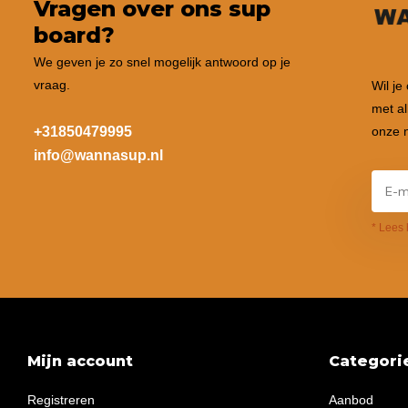
Vragen over ons sup
board?
We geven je zo snel mogelijk antwoord op je
vraag.
Wil je
met al
+31850479995
onze n
info@wannasup.nl
* Lees 
Mijn account
Categori
Registreren
Aanbod