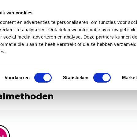
Zakelijk
Klantenservice
ik van cookies
ontent en advertenties te personaliseren, om functies voor soci
 app
Over ons
Blog
erkeer te analyseren. Ook delen we informatie over uw gebruik
or social media, adverteren en analyse. Deze partners kunnen 
ormatie die u aan ze heeft verstrekt of die ze hebben verzameld
es.
specialist van Europa
Gratis WANNAsup app, 10.000x gedownlo
Voorkeuren
Statistieken
Market
almethoden