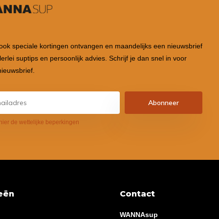
 ook speciale kortingen ontvangen en maandelijks een nieuwsbrief
lerlei suptips en persoonlijk advies. Schrijf je dan snel in voor
ieuwsbrief.
Abonneer
hier de wettelijke beperkingen
eën
Contact
WANNAsup