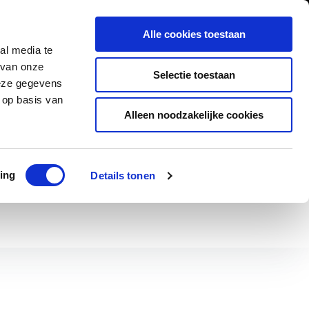
0
Inloggen
Alle cookies toestaan
al media te
Contact
 van onze
Selectie toestaan
deze gegevens
 op basis van
Alleen noodzakelijke cookies
ad
Klanten geven ons een 9,5/10
ing
Details tonen