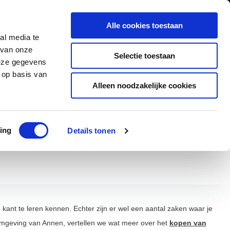
0
Inloggen
Alle cookies toestaan
al media te
Contact
 van onze
Selectie toestaan
deze gegevens
 op basis van
Alleen noodzakelijke cookies
ad
Klanten geven ons een 9,5/10
ing
Details tonen
ant te leren kennen. Echter zijn er wel een aantal zaken waar je
omgeving van Annen, vertellen we wat meer over het
kopen van