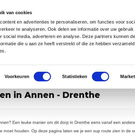
Zakelijk
Klantenservice
ik van cookies
ontent en advertenties te personaliseren, om functies voor soci
 app
Over ons
Blog
erkeer te analyseren. Ook delen we informatie over uw gebruik
or social media, adverteren en analyse. Deze partners kunnen 
ormatie die u aan ze heeft verstrekt of die ze hebben verzameld
es.
specialist van Europa
Gratis WANNAsup app, 10.000x gedownlo
Voorkeuren
Statistieken
Market
en in Annen - Drenthe
nen? Een leuke manier om dit dorp in Drenthe eens vanaf een andere k
e moet houden. Op deze pagina laten we je een sup route zien in de 