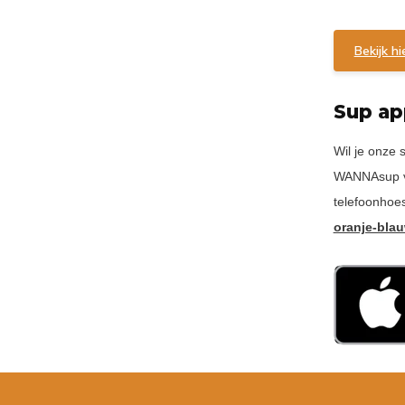
Bekijk h
Sup a
Wil je onze
WANNAsup voo
telefoonhoes
oranje-bla