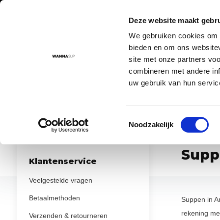
Deze website maakt gebru
We gebruiken cookies om c
Aanbod
Advies
Instructievideo's
Sup routes
Sup
bieden en om ons websitev
site met onze partners vo
combineren met andere inf
uw gebruik van hun servic
Voor 17:00 besteld = morgen in huis!
De nr. 1 SUP board 
Toestemmingsselectie
...
...
Noodzakelijk
Home
Sup routes
Drenthe
Hunze Noord
Supp
Klantenservice
Veelgestelde vragen
Betaalmethoden
Suppen in An
rekening me
Verzenden & retourneren