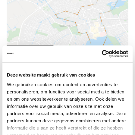
Deze website maakt gebruik van cookies
We gebruiken cookies om content en advertenties te
Sup route Almere - Leeghwaterplas (2,5
personaliseren, om functies voor social media te bieden
km)
en om ons websiteverkeer te analyseren. Ook delen we
informatie over uw gebruik van onze site met onze
Deze sup route op het Leeghwaterplas wat een water- en parkgebied
partners voor social media, adverteren en analyse. Deze
in Almere is, is een rustige plas perfect voor beginnende suppers. De
partners kunnen deze gegevens combineren met andere
sup route start bij Leeghwaterpad 40 waar zich een opstap steiger
informatie die u aan ze heeft verstrekt of die ze hebben
bevindt. De route is ongeveer 2,5 kilometer lang.
verzameld op basis van uw gebruik van hun services.