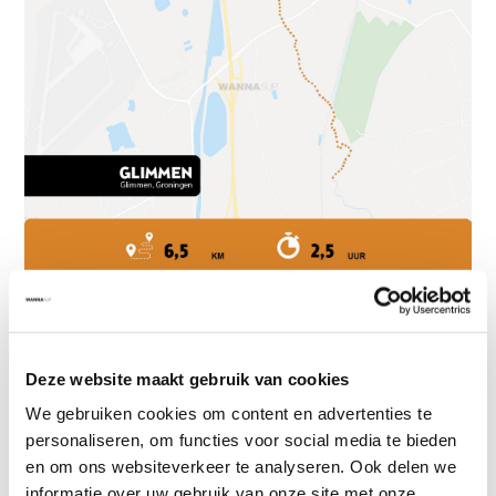
Sup board kopen
Deze website maakt gebruik van cookies
Ben jij om en wil jij je eigen sup board hebben? Wij bieden all around
We gebruiken cookies om content en advertenties te
opblaasbare sup boards aan. Deze zijn zeer geschikt voor beginners
personaliseren, om functies voor social media te bieden
omdat ze door het brede en opblaasbare sup board erg stabiel zijn.
en om ons websiteverkeer te analyseren. Ook delen we
Wil je meer weten over onze sup boards?
informatie over uw gebruik van onze site met onze