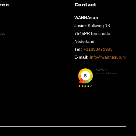
eën
Contact
WANNAsup
Josink Kolkweg 18
o's
7545PR Enschede
Nederland
Tel:
+31850479995
E-mail:
info@wannasup.nl