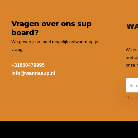
Vragen over ons sup
board?
We geven je zo snel mogelijk antwoord op je
vraag.
Wil je
met al
+31850479995
onze n
info@wannasup.nl
* Lees 