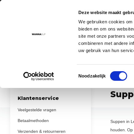
Deze website maakt gebru
We gebruiken cookies om c
Aanbod
Advies
Instructievideo's
Sup routes
Sup
bieden en om ons websitev
site met onze partners vo
combineren met andere inf
uw gebruik van hun servic
Voor 17:00 besteld = morgen in huis!
De nr. 1 SUP board 
Toestemmingsselectie
...
...
Noodzakelijk
Home
Sup routes
Utrecht
Leusden
Supp
Klantenservice
Veelgestelde vragen
Betaalmethoden
Suppen in L
houden. Op 
Verzenden & retourneren