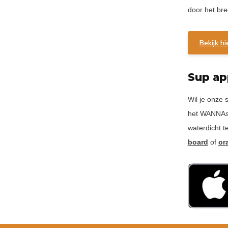
door het bre
Bekijk h
Sup a
Wil je onze
het WANNAsup
waterdicht t
board
of
or