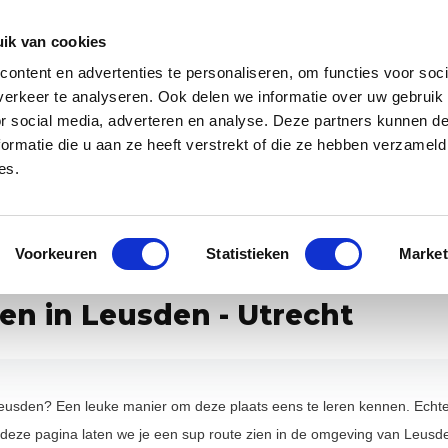
Zakelijk
Klantenservice
ik van cookies
ontent en advertenties te personaliseren, om functies voor soci
 app
Over ons
Blog
erkeer te analyseren. Ook delen we informatie over uw gebruik
or social media, adverteren en analyse. Deze partners kunnen 
ormatie die u aan ze heeft verstrekt of die ze hebben verzameld
es.
specialist van Europa
Gratis WANNAsup app, 10.000x gedownlo
Voorkeuren
Statistieken
Market
en in Leusden - Utrecht
eusden? Een leuke manier om deze plaats eens te leren kennen. Echter
deze pagina laten we je een sup route zien in de omgeving van Leusde