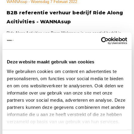
WANNAsup - Woensdag 7 Februari 2022
B2B referentie verhuur bedrijf Ride Along
Acitivities - WANNAsup
Ride Along Activities van Bram Walgraeve is een sportief bedrijf in
unieke groepsactiviteiten in Breda waarmee we al 2 jaar samen
meewerken. Ride Along Activities is een van onze eerste B2B
klanten.
Deze website maakt gebruik van cookies
Referentie van
x
We gebruiken cookies om content en advertenties te
personaliseren, om functies voor social media te bieden
en om ons websiteverkeer te analyseren. Ook delen we
Suppen is één van de 12 activiteiten die Bram organiseert. Hierbij
informatie over uw gebruik van onze site met onze
kan je leren suppen tijdens een workshop, een vriendenuitje of een
partners voor social media, adverteren en analyse. Deze
andere groepsactiviteit. Het suppen bij Ride Along Activities kent
partners kunnen deze gegevens combineren met andere
prachtige locaties! Ga jij voor een stadstour over het water door
informatie die u aan ze heeft verstrekt of die ze hebben
Breda, een ontspannen tocht over de Galderse Meren of stap je liever
verzameld op basis van uw gebruik van hun services.
het water op tussen het mooie groen in het Markdal? Kan jij al
suppen maar beschik jij niet over een eigen sup board, geen