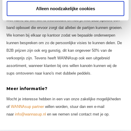
Alleen noodzakelijke cookies
Hoe zie je de win win situatie?
Met name de win win is interessant en hoe je met B2B spelers een
band opbouwt die ervoor zorgt dat allebei de partijen kunnen groeien.
We komen bij elkaar op kantoor zodat we bepaalde onderwerpen
kunnen bespreken om zo de persoonlijke visies te kunnen delen. De
B2B prijzen zijn ook erg gunstig, dit kan ongeveer 50% van de
verkooprijs zijn. Tevens heeft WANNAsup ook een uitgebreid
assortiment, wanneer klanten bij ons willen kanoën kunnen wij de
sups omtoveren naar kano's met dubbele peddels.
Meer informatie?
Mocht je interesse hebben in een van onze zakelijke mogelijkheden
of
WANNAsup partner
willen worden, stuur dan een e-mail
naar
info@wannasup.nl
en we nemen snel contact met je op.