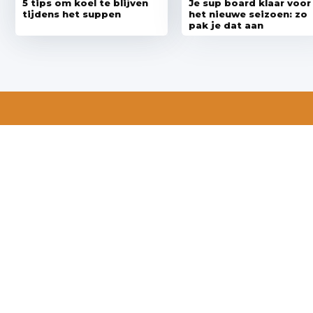
5 tips om koel te blijven
Je sup board klaar voor
tijdens het suppen
het nieuwe seizoen: zo
pak je dat aan
Wil je ook speciale kortingen ontvangen en maandelijks een
nieuwsbrief met allerlei suptips en persoonlijk advies. Schrijf je dan
snel in voor onze nieuwsbrief.