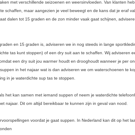
ken met verschillende seizoenen en weersinvloeden. Van klanten he
e schaffen, maar aangezien je veel beweegt en de kans dat je eraf val
gaat dalen tot 15 graden en de zon minder vaak gaat schijnen, adviser
graden en 15 graden is, adviseren we in nog steeds in lange sportkledi
rdichte tas kunt stoppen) of een dry suit aan te schaffen. Wij adviseren 
t omdat een dry suit jou warmer houdt en drooghoudt wanneer je per onge
of suppen in het najaar wat is dan adviseren we om waterschoenen te k
ng in je waterdichte sup tas te stoppen.
a als het kan samen met iemand suppen of neem je waterdichte telefoo
het najaar. Dit om altijd bereikbaar te kunnen zijn in geval van nood.
ervoorspellingen voordat je gaat suppen. In Nederland kan dit op het l
vonden