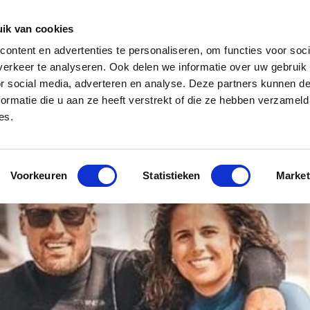
Zakelijk
Klantenservice
ik van cookies
ontent en advertenties te personaliseren, om functies voor soci
 app
Over ons
Blog
erkeer te analyseren. Ook delen we informatie over uw gebruik
or social media, adverteren en analyse. Deze partners kunnen 
ormatie die u aan ze heeft verstrekt of die ze hebben verzameld
es.
specialist van Europa
Gratis WANNAsup app, 10.000x gedownlo
Voorkeuren
Statistieken
Market