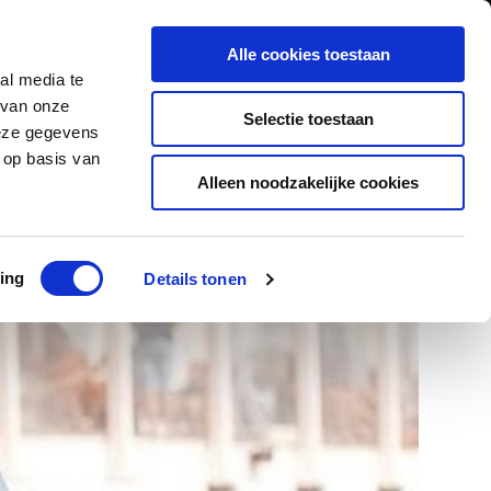
0
Inloggen
Alle cookies toestaan
al media te
Contact
 van onze
Selectie toestaan
deze gegevens
 op basis van
Alleen noodzakelijke cookies
ad
Klanten geven ons een 9,5/10
ing
Details tonen