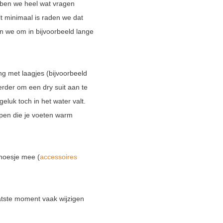
bben we heel wat vragen
t minimaal is raden we dat
en we om in bijvoorbeeld lange
ng met laagjes (bijvoorbeeld
eerder om een dry suit aan te
luk toch in het water valt.
open die je voeten warm
nhoesje mee (
accessoires
aatste moment vaak wijzigen