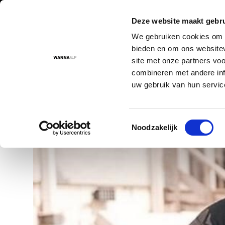
Deze website maakt gebru
We gebruiken cookies om c
Aanbod
Advies
Instructievideo's
Sup routes
Sup
bieden en om ons websitev
site met onze partners vo
combineren met andere inf
uw gebruik van hun servic
Voor 17:00 besteld = morgen in huis!
De nr. 1 SUP board 
Toestemmingsselectie
...
...
Noodzakelijk
Home
Suppen in het najaar - tips | ...
Sup blog