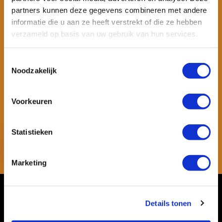
partners kunnen deze gegevens combineren met andere
informatie die u aan ze heeft verstrekt of die ze hebben
verzameld op basis van uw gebruik van hun services.
Toestemmingsselectie
Noodzakelijk
Wil je ook speciale kortingen ontvangen en maandelijks een
nieuwsbrief met allerlei suptips en persoonlijk advies. Schrijf je dan
Voorkeuren
snel in voor onze nieuwsbrief.
Statistieken
Abonneer
* Lees hier de wettelijke beperkingen
Marketing
Klantenservice
Details tonen
Mijn account