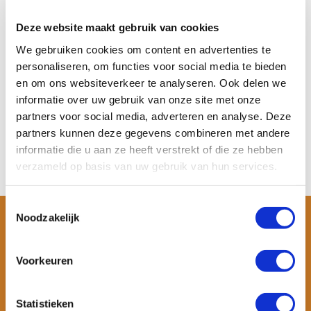
Sup board vin
Sup board vin kopen? Of je nu
Deze website maakt gebruik van cookies
de vin van je sup ...
We gebruiken cookies om content en advertenties te
Op voorraad
personaliseren, om functies voor social media te bieden
Meer informatie
€ 30,-
€ 19,95
en om ons websiteverkeer te analyseren. Ook delen we
informatie over uw gebruik van onze site met onze
Bekijken
partners voor social media, adverteren en analyse. Deze
partners kunnen deze gegevens combineren met andere
informatie die u aan ze heeft verstrekt of die ze hebben
verzameld op basis van uw gebruik van hun services.
Toestemmingsselectie
Noodzakelijk
Voorkeuren
Statistieken