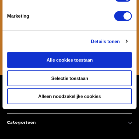
Marketing
Wil je ook speciale kortingen ontvangen en maandelijks een
nieuwsbrief met allerlei suptips en persoonlijk advies. Schrijf je dan
snel in voor onze nieuwsbrief.
Details tonen
Abonneer
Alle cookies toestaan
* Lees hier de wettelijke beperkingen
Selectie toestaan
Klantenservice
Alleen noodzakelijke cookies
Mijn account
Categorieën