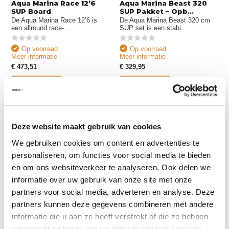
Aqua Marina Race 12’6
Aqua Marina Beast 320
SUP Board
SUP Pakket – Opb...
De Aqua Marina Race 12’6 is
De Aqua Marina Beast 320 cm
een allround race-...
SUP set is een stabi...
Op voorraad
Op voorraad
Meer informatie
Meer informatie
€ 473,51
€ 329,95
Bekijken
Bekijken
Deze website maakt gebruik van cookies
We gebruiken cookies om content en advertenties te
personaliseren, om functies voor social media te bieden
en om ons websiteverkeer te analyseren. Ook delen we
informatie over uw gebruik van onze site met onze
partners voor social media, adverteren en analyse. Deze
partners kunnen deze gegevens combineren met andere
Aqua Marina Cascade 11’2
Aqua Marina Hyper 11’6
SUP & Kajak H...
Touring SUP Boa...
informatie die u aan ze heeft verstrekt of die ze hebben
De Aqua Marina Cascade 11’2 is
De Aqua Marina Hyper 11’6
verzameld op basis van uw gebruik van hun services.