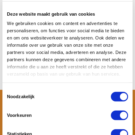
Mojimdo Elektrische SUP
Pomp – Automat...
De Mojimdo elektrische SUP
Deze website maakt gebruik van cookies
pomp blaast paddleboa...
We gebruiken cookies om content en advertenties te
Op voorraad
personaliseren, om functies voor social media te bieden
Meer informatie
en om ons websiteverkeer te analyseren. Ook delen we
€ 89,99
informatie over uw gebruik van onze site met onze
Bekijken
partners voor social media, adverteren en analyse. Deze
partners kunnen deze gegevens combineren met andere
informatie die u aan ze heeft verstrekt of die ze hebben
verzameld op basis van uw gebruik van hun services.
Toestemmingsselectie
Noodzakelijk
Voorkeuren
Statistieken