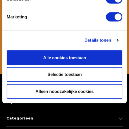
Marketing
Wil je ook speciale kortingen ontvangen en maandelijks een
nieuwsbrief met allerlei suptips en persoonlijk advies. Schrijf je dan
snel in voor onze nieuwsbrief.
Details tonen
Abonneer
Alle cookies toestaan
* Lees hier de wettelijke beperkingen
Selectie toestaan
Klantenservice
Alleen noodzakelijke cookies
Mijn account
Categorieën