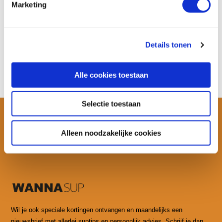
Meer informatie
Marketing
€ 42,20
Bekijken
Details tonen
Alle cookies toestaan
Selectie toestaan
Alleen noodzakelijke cookies
Wil je ook speciale kortingen ontvangen en maandelijks een
nieuwsbrief met allerlei suptips en persoonlijk advies. Schrijf je dan