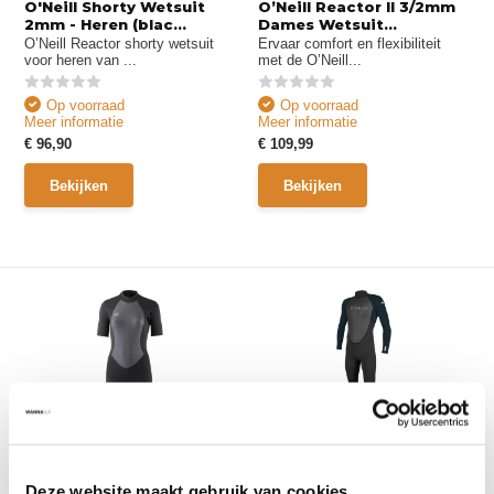
O'Neill Shorty Wetsuit
O’Neill Reactor II 3/2mm
2mm - Heren (blac...
Dames Wetsuit...
O’Neill Reactor shorty wetsuit
Ervaar comfort en flexibiliteit
voor heren van ...
met de O’Neill...
Op voorraad
Op voorraad
Meer informatie
Meer informatie
€ 96,90
€ 109,99
Bekijken
Bekijken
O’Neill Reactor Dames
O'Neill Wetsuit 3/2mm -
2mm Spring Wetsu...
Heren (black)
De O’Neill Reactor 2mm dames
Comfortabele heren wetsuit van
Deze website maakt gebruik van cookies