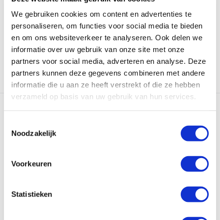
spring wetsuit bi...
soepel neopreen, ...
We gebruiken cookies om content en advertenties te
Op voorraad
Op voorraad
personaliseren, om functies voor social media te bieden
Meer informatie
Meer informatie
en om ons websiteverkeer te analyseren. Ook delen we
€ 78,99
€ 119,95
informatie over uw gebruik van onze site met onze
Bekijken
Bekijken
partners voor social media, adverteren en analyse. Deze
partners kunnen deze gegevens combineren met andere
informatie die u aan ze heeft verstrekt of die ze hebben
verzameld op basis van uw gebruik van hun services.
Toestemmingsselectie
Noodzakelijk
Voorkeuren
Reactor 2mm Kinder
Wetsuit – Neopreen ...
De Reactor 2mm kinderwetsuit
Statistieken
biedt comfort en fl...
Op voorraad