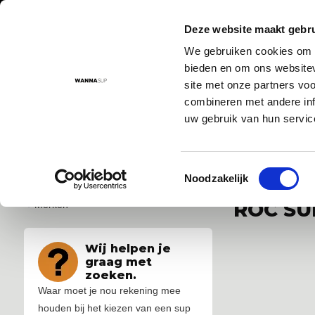
Deze website maakt gebru
We gebruiken cookies om c
Aanbod
Advies
Instructievideo's
Sup routes
Sup
bieden en om ons websitev
site met onze partners vo
combineren met andere inf
uw gebruik van hun servic
Voor 17:00 besteld = morgen in huis!
De nr. 1 SUP board 
Toestemmingsselectie
...
...
Noodzakelijk
ROC SU
Merken
Wij helpen je
graag met
zoeken.
Waar moet je nou rekening mee
houden bij het kiezen van een sup