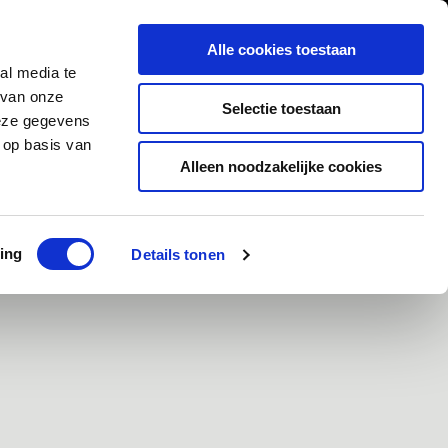
0
Inloggen
Alle cookies toestaan
al media te
Contact
 van onze
Selectie toestaan
deze gegevens
 op basis van
Alleen noodzakelijke cookies
ad
Klanten geven ons een 9,5/10
ing
Details tonen