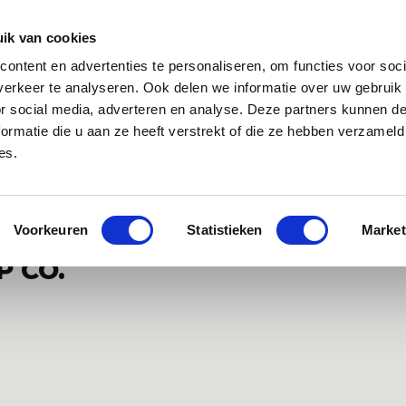
Zakelijk
Klantenservice
ik van cookies
ontent en advertenties te personaliseren, om functies voor soci
 app
Over ons
Blog
erkeer te analyseren. Ook delen we informatie over uw gebruik
or social media, adverteren en analyse. Deze partners kunnen 
ormatie die u aan ze heeft verstrekt of die ze hebben verzameld
es.
specialist van Europa
Gratis WANNAsup app, 10.000x gedownlo
Voorkeuren
Statistieken
Market
P CO.