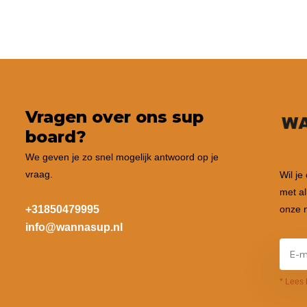
Vragen over ons sup
board?
We geven je zo snel mogelijk antwoord op je
vraag.
Wil je
met al
+31850479995
onze n
info@wannasup.nl
* Lees 