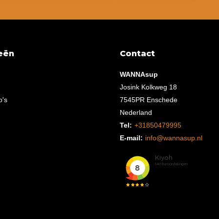
eën
Contact
WANNAsup
Josink Kolkweg 18
o's
7545PR Enschede
Nederland
Tel:
+31850479995
E-mail:
info@wannasup.nl