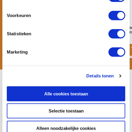
Voorkeuren
Dubbele peddel
Sup peddel 50% carbo
verstelbaar | 180-220 
Statistieken
€ 29,95
€ 59,-
€ 65,-
€ 119,-
Marketing
Details tonen
Recent bekeken
Alle cookies toestaan
Selectie toestaan
Sup peddel
Alleen noodzakelijke cookies
verstelbaar | 165-208