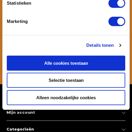
Statistieken
Marketing
Wil je ook speciale kortingen ontvangen en maandelijks een
nieuwsbrief met allerlei suptips en persoonlijk advies. Schrijf je dan
snel in voor onze nieuwsbrief.
Details tonen
Abonneer
Alle cookies toestaan
* Lees hier de wettelijke beperkingen
Selectie toestaan
Klantenservice
Alleen noodzakelijke cookies
Mijn account
Categorieën