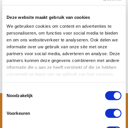
Sup peddel 50% carbon |
Sup peddel verstelbaar |
verstelbaar | 18...
165-208 cm
Deze website maakt gebruik van cookies
Deze verstelbare sup peddel van
Ben je jouw sup peddel
WANNAsup is gema...
kwijtgeraakt of wil je gr...
We gebruiken cookies om content en advertenties te
personaliseren, om functies voor social media te bieden
Niet op voorraad
Op voorraad
en om ons websiteverkeer te analyseren. Ook delen we
Meer informatie
Meer informatie
€ 119,-
€ 65,-
€ 39,-
€ 29,95
informatie over uw gebruik van onze site met onze
partners voor social media, adverteren en analyse. Deze
Bekijken
Bekijken
partners kunnen deze gegevens combineren met andere
informatie die u aan ze heeft verstrekt of die ze hebben
verzameld op basis van uw gebruik van hun services.
Toestemmingsselectie
Noodzakelijk
Voorkeuren