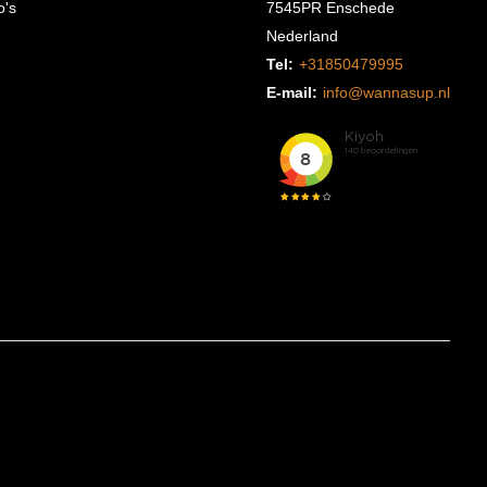
o's
7545PR Enschede
Nederland
Tel:
+31850479995
E-mail:
info@wannasup.nl