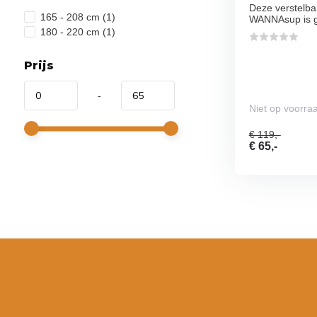
Deze verstelba
165 - 208 cm
(1)
WANNAsup is g
180 - 220 cm
(1)
Prijs
-
Niet op voorra
€ 119,-
€ 65,-