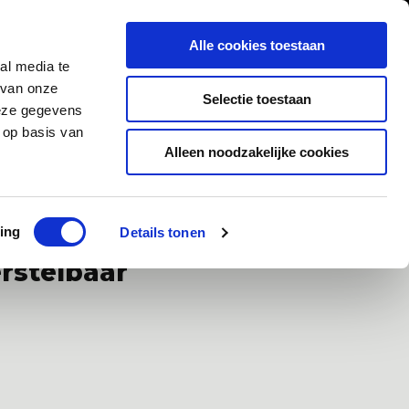
0
Inloggen
Alle cookies toestaan
al media te
Contact
 van onze
Selectie toestaan
deze gegevens
 op basis van
Alleen noodzakelijke cookies
ad
Klanten geven ons een 9,5/10
ing
Details tonen
rstelbaar