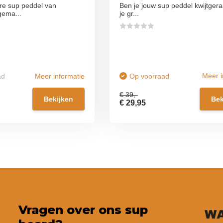
re sup peddel van
Ben je jouw sup peddel kwijtgeraa
ema...
je gr...
Meer i
ad
Meer informatie
Op voorraad
€ 39,-
Bekijken
Bek
€ 29,95
Vragen over ons sup