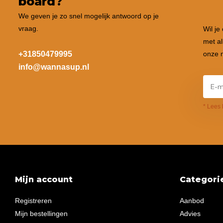
board?
We geven je zo snel mogelijk antwoord op je
vraag.
Wil je
met al
+31850479995
onze n
info@wannasup.nl
* Lees 
Mijn account
Categori
Registreren
Aanbod
Mijn bestellingen
Advies