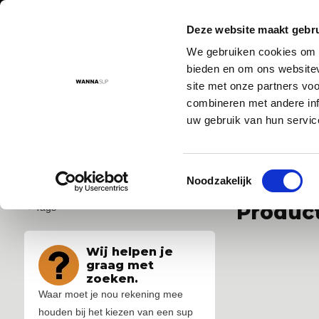
Deze website maakt gebru
We gebruiken cookies om c
Aanbod
Advies
Instructievideo's
Sup routes
Sup
bieden en om ons websitev
site met onze partners vo
combineren met andere inf
uw gebruik van hun servic
Voor 17:00 besteld = morgen in huis!
De nr. 1 SUP board 
Toestemmingsselectie
...
...
Noodzakelijk
Product
Tags
Wij helpen je
graag met
zoeken.
Waar moet je nou rekening mee
houden bij het kiezen van een sup