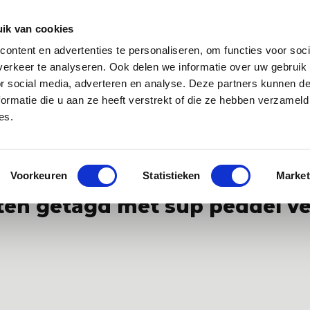
Zakelijk
Klantenservice
ik van cookies
ontent en advertenties te personaliseren, om functies voor soci
 app
Over ons
Blog
erkeer te analyseren. Ook delen we informatie over uw gebruik
or social media, adverteren en analyse. Deze partners kunnen 
ormatie die u aan ze heeft verstrekt of die ze hebben verzameld
es.
specialist van Europa
Gratis WANNAsup app, 10.000x gedownlo
Voorkeuren
Statistieken
Market
en getagd met sup peddel ve