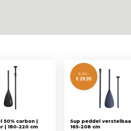
€ 39,-
€ 29,95
l 50% carbon |
Sup peddel verstelbaar
r | 180-220 cm
165-208 cm