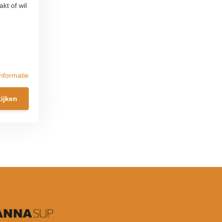
kt of wil
nformatie
ijken