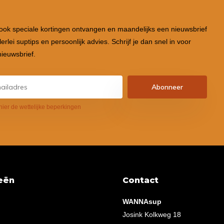
 ook speciale kortingen ontvangen en maandelijks een nieuwsbrief
lerlei suptips en persoonlijk advies. Schrijf je dan snel in voor
ieuwsbrief.
Abonneer
hier de wettelijke beperkingen
eën
Contact
WANNAsup
Josink Kolkweg 18