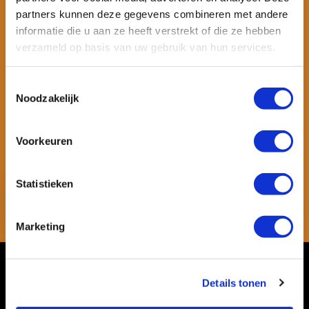
partners kunnen deze gegevens combineren met andere
informatie die u aan ze heeft verstrekt of die ze hebben
verzameld op basis van uw gebruik van hun services.
Toestemmingsselectie
Noodzakelijk
Wil je ook speciale kortingen ontvangen en maandelijks een
nieuwsbrief met allerlei suptips en persoonlijk advies. Schrijf je dan
Voorkeuren
snel in voor onze nieuwsbrief.
Statistieken
Abonneer
* Lees hier de wettelijke beperkingen
Marketing
Klantenservice
Details tonen
Mijn account