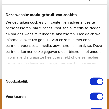
Aqua Marina Cascade 11’2
SUP & Kajak H...
Deze website maakt gebruik van cookies
De Aqua Marina Cascade 11’2 is
een opblaasbare...
We gebruiken cookies om content en advertenties te
personaliseren, om functies voor social media te bieden
Op voorraad
en om ons websiteverkeer te analyseren. Ook delen we
Meer informatie
€ 499,-
informatie over uw gebruik van onze site met onze
partners voor social media, adverteren en analyse. Deze
Bekijken
partners kunnen deze gegevens combineren met andere
informatie die u aan ze heeft verstrekt of die ze hebben
verzameld op basis van uw gebruik van hun services.
Toestemmingsselectie
Noodzakelijk
Voorkeuren