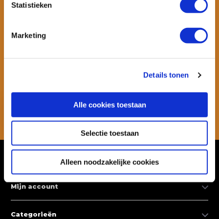
Statistieken
Marketing
Wil je ook speciale kortingen ontvangen en maandelijks een
nieuwsbrief met allerlei suptips en persoonlijk advies. Schrijf je dan
snel in voor onze nieuwsbrief.
Details tonen
Abonneer
Alle cookies toestaan
* Lees hier de wettelijke beperkingen
Selectie toestaan
Klantenservice
Alleen noodzakelijke cookies
Mijn account
Categorieën