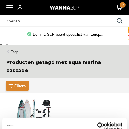
0
Europa
Gratis WANNAsup app, 10.000x gedownlo
...
...
Tags
Producten getagd met aqua marina
cascade
Filters