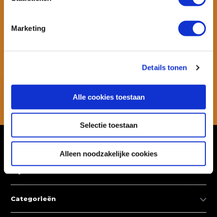
Marketing
Wil je ook speciale kortingen ontvangen en maandelijks een
nieuwsbrief met allerlei suptips en persoonlijk advies. Schrijf je dan
snel in voor onze nieuwsbrief.
Details tonen
Abonneer
Alle cookies toestaan
* Lees hier de wettelijke beperkingen
Selectie toestaan
Klantenservice
Alleen noodzakelijke cookies
Mijn account
Categorieën