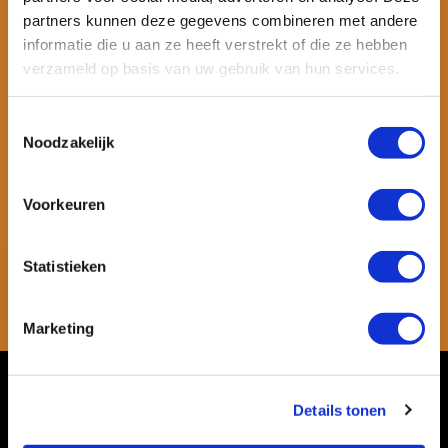
partners kunnen deze gegevens combineren met andere
informatie die u aan ze heeft verstrekt of die ze hebben
verzameld op basis van uw gebruik van hun services.
Toestemmingsselectie
Noodzakelijk
Wil je ook speciale kortingen ontvangen en maandelijks een
nieuwsbrief met allerlei suptips en persoonlijk advies. Schrijf je dan
Voorkeuren
snel in voor onze nieuwsbrief.
Statistieken
Abonneer
* Lees hier de wettelijke beperkingen
Marketing
Klantenservice
Details tonen
Mijn account