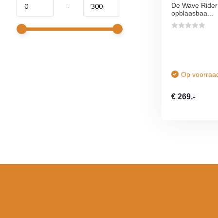
De Wave Rider 8
-
opblaasbaa...
Op voorraa
€ 269,-