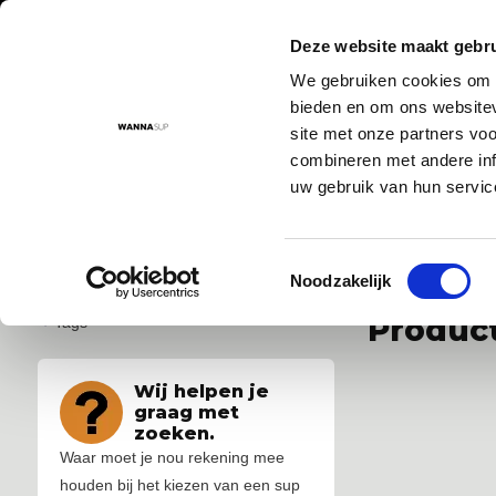
Deze website maakt gebru
We gebruiken cookies om c
Aanbod
Advies
Instructievideo's
Sup routes
Sup
bieden en om ons websitev
site met onze partners vo
combineren met andere inf
uw gebruik van hun servic
Voor 17:00 besteld = morgen in huis!
De nr. 1 SUP board 
Toestemmingsselectie
...
...
Noodzakelijk
Produc
Tags
Wij helpen je
graag met
zoeken.
Waar moet je nou rekening mee
houden bij het kiezen van een sup