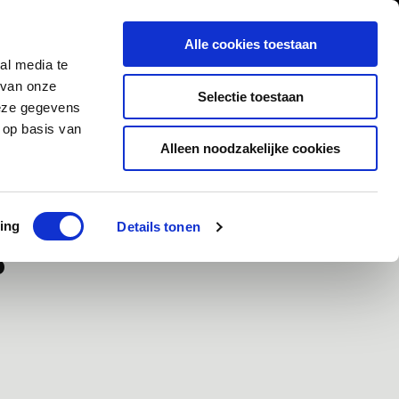
0
Inloggen
Alle cookies toestaan
al media te
Contact
 van onze
Selectie toestaan
deze gegevens
 op basis van
Alleen noodzakelijke cookies
ad
Klanten geven ons een 9,5/10
ing
Details tonen
p