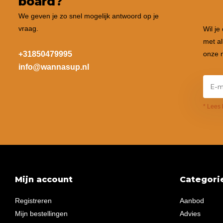
board?
We geven je zo snel mogelijk antwoord op je
vraag.
Wil je
met al
+31850479995
onze n
info@wannasup.nl
* Lees 
Mijn account
Categori
Registreren
Aanbod
Mijn bestellingen
Advies