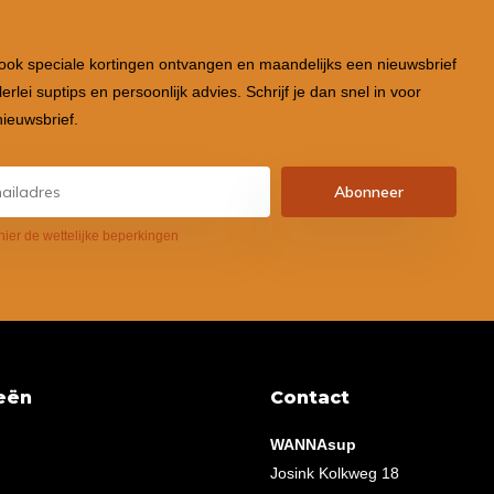
 ook speciale kortingen ontvangen en maandelijks een nieuwsbrief
lerlei suptips en persoonlijk advies. Schrijf je dan snel in voor
ieuwsbrief.
Abonneer
hier de wettelijke beperkingen
eën
Contact
WANNAsup
Josink Kolkweg 18