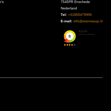
o's
7545PR Enschede
Nederland
Tel:
+31850479995
E-mail:
info@wannasup.nl