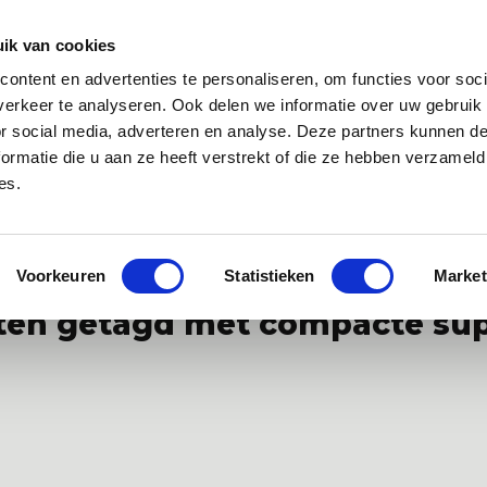
Zakelijk
Klantenservice
ik van cookies
ontent en advertenties te personaliseren, om functies voor soci
 app
Over ons
Blog
erkeer te analyseren. Ook delen we informatie over uw gebruik
or social media, adverteren en analyse. Deze partners kunnen 
ormatie die u aan ze heeft verstrekt of die ze hebben verzameld
es.
specialist van Europa
Gratis WANNAsup app, 10.000x gedownlo
Voorkeuren
Statistieken
Market
ten getagd met compacte su