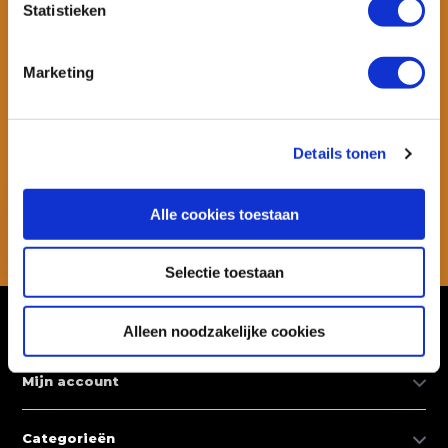
Statistieken
Marketing
Wil je ook speciale kortingen ontvangen en maandelijks een
nieuwsbrief met allerlei suptips en persoonlijk advies. Schrijf je dan
snel in voor onze nieuwsbrief.
Details tonen
Abonneer
Alle cookies toestaan
* Lees hier de wettelijke beperkingen
Selectie toestaan
Klantenservice
Alleen noodzakelijke cookies
Mijn account
Categorieën