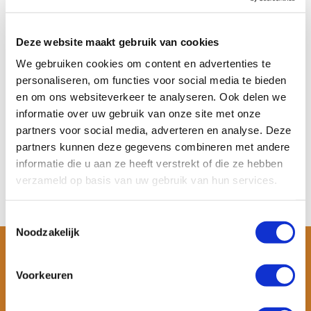
Mojimdo Elektrische SUP
Pomp – Automat...
Deze website maakt gebruik van cookies
De Mojimdo elektrische SUP
pomp blaast paddleboa...
We gebruiken cookies om content en advertenties te
personaliseren, om functies voor social media te bieden
Op voorraad
en om ons websiteverkeer te analyseren. Ook delen we
Meer informatie
€ 89,99
informatie over uw gebruik van onze site met onze
partners voor social media, adverteren en analyse. Deze
Bekijken
partners kunnen deze gegevens combineren met andere
informatie die u aan ze heeft verstrekt of die ze hebben
verzameld op basis van uw gebruik van hun services.
Toestemmingsselectie
Noodzakelijk
Voorkeuren