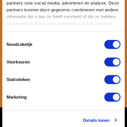
partners voor social media, adverteren en analyse. Deze
partners kunnen deze gegevens combineren met andere
informatie die u aan ze heeft verstrekt of die ze hebben
verzameld op basis van uw gebruik van hun services.
Toestemmingsselectie
Noodzakelijk
Wil je ook speciale kortingen ontvangen en maandelijks een
Voorkeuren
nieuwsbrief met allerlei suptips en persoonlijk advies. Schrijf je dan
snel in voor onze nieuwsbrief.
Statistieken
Abonneer
Marketing
* Lees hier de wettelijke beperkingen
Klantenservice
Details tonen