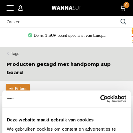
0
t van Europa
Gratis WANNAsup app, 10.000x ge
...
...
Tags
Producten getagd met handpomp sup
board
Filters
Sup board handpomp
Met deze sup board handpomp blaas
je jouw opblaasb...
Deze website maakt gebruik van cookies
We gebruiken cookies om content en advertenties te
Direct leverbaar