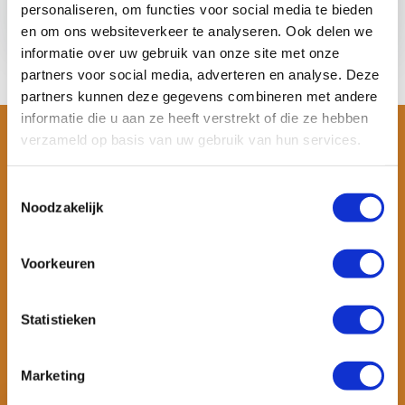
personaliseren, om functies voor social media te bieden
€ 49,-
€ 19,-
Bekijken
en om ons websiteverkeer te analyseren. Ook delen we
informatie over uw gebruik van onze site met onze
partners voor social media, adverteren en analyse. Deze
partners kunnen deze gegevens combineren met andere
informatie die u aan ze heeft verstrekt of die ze hebben
verzameld op basis van uw gebruik van hun services.
Toestemmingsselectie
Noodzakelijk
Voorkeuren
Wil je ook speciale kortingen ontvangen en maandelijks een
Statistieken
nieuwsbrief met allerlei suptips en persoonlijk advies. Schrijf je dan
snel in voor onze nieuwsbrief.
Marketing