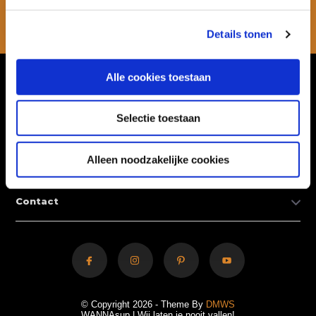
Abonneer
* Lees hier de wettelijke beperkingen
Details tonen
Alle cookies toestaan
Klantenservice
Selectie toestaan
Mijn account
Alleen noodzakelijke cookies
Categorieën
Contact
© Copyright 2026 - Theme By
DMWS
WANNAsup | Wij laten je nooit vallen!