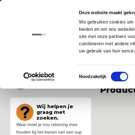
Deze website maakt gebru
We gebruiken cookies om c
Aanbod
Advies
Instructievideo's
Sup routes
Sup
bieden en om ons websitev
site met onze partners vo
combineren met andere inf
uw gebruik van hun servic
Voor 17:00 besteld = morgen in huis!
De nr. 1 SUP board 
Toestemmingsselectie
...
...
Noodzakelijk
Product
Tags
Wij helpen je
graag met
zoeken.
Waar moet je nou rekening mee
houden bij het kiezen van een sup