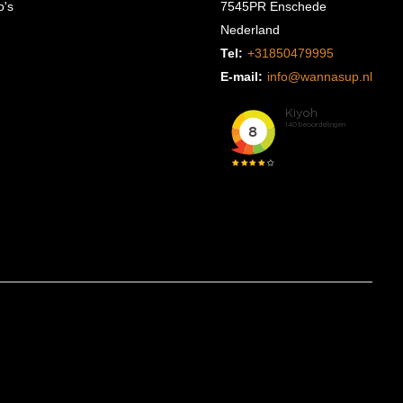
o's
7545PR Enschede
Nederland
Tel:
+31850479995
E-mail:
info@wannasup.nl