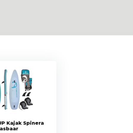
UP Kajak Spinera
aasbaar