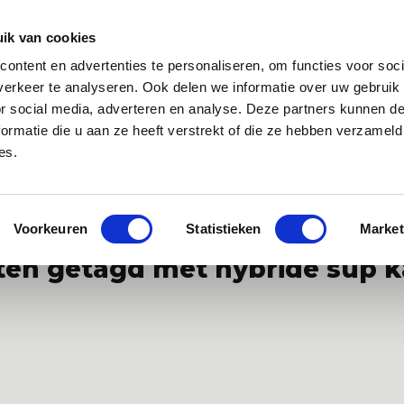
Zakelijk
Klantenservice
ik van cookies
ontent en advertenties te personaliseren, om functies voor soci
 app
Over ons
Blog
erkeer te analyseren. Ook delen we informatie over uw gebruik
or social media, adverteren en analyse. Deze partners kunnen 
ormatie die u aan ze heeft verstrekt of die ze hebben verzameld
es.
specialist van Europa
Gratis WANNAsup app, 10.000x gedownlo
Voorkeuren
Statistieken
Market
en getagd met hybride sup k