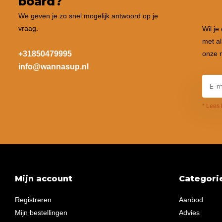
board?
We geven je zo snel mogelijk antwoord op je
vraag.
Wil je
met al
+31850479995
onze n
info@wannasup.nl
* Lees 
Mijn account
Categori
Registreren
Aanbod
Mijn bestellingen
Advies