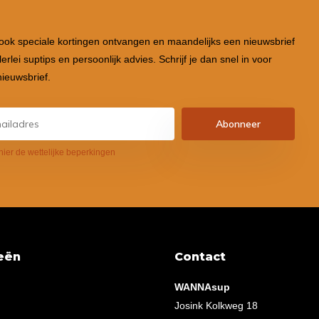
 ook speciale kortingen ontvangen en maandelijks een nieuwsbrief
lerlei suptips en persoonlijk advies. Schrijf je dan snel in voor
ieuwsbrief.
Abonneer
hier de wettelijke beperkingen
eën
Contact
WANNAsup
Josink Kolkweg 18