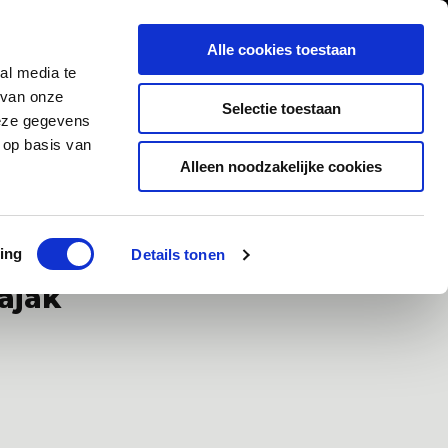
0
Inloggen
Alle cookies toestaan
al media te
Contact
 van onze
Selectie toestaan
deze gegevens
 op basis van
Alleen noodzakelijke cookies
ad
Klanten geven ons een 9,5/10
ing
Details tonen
ajak