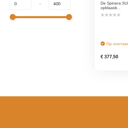
De Spinera SUP
-
opblaasb...
Op voorraa
€ 377,50