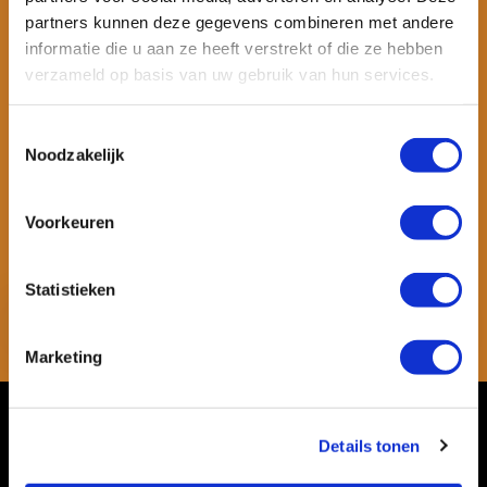
partners kunnen deze gegevens combineren met andere
informatie die u aan ze heeft verstrekt of die ze hebben
verzameld op basis van uw gebruik van hun services.
Toestemmingsselectie
Noodzakelijk
Wil je ook speciale kortingen ontvangen en maandelijks een
nieuwsbrief met allerlei suptips en persoonlijk advies. Schrijf je dan
Voorkeuren
snel in voor onze nieuwsbrief.
Statistieken
Abonneer
* Lees hier de wettelijke beperkingen
Marketing
Klantenservice
Details tonen
Mijn account