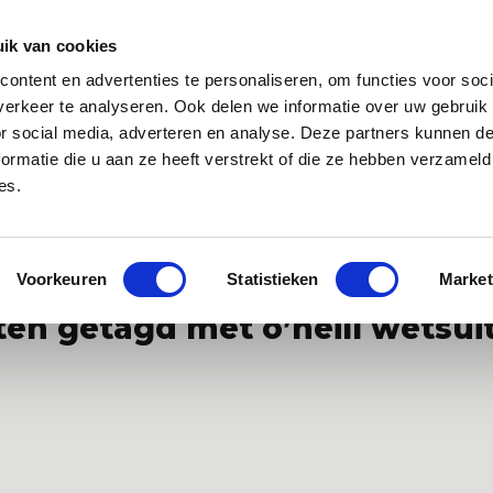
Zakelijk
Klantenservice
ik van cookies
ontent en advertenties te personaliseren, om functies voor soci
 app
Over ons
Blog
erkeer te analyseren. Ook delen we informatie over uw gebruik
or social media, adverteren en analyse. Deze partners kunnen 
ormatie die u aan ze heeft verstrekt of die ze hebben verzameld
es.
specialist van Europa
Gratis WANNAsup app, 10.000x gedownlo
Voorkeuren
Statistieken
Market
en getagd met o’neill wetsui