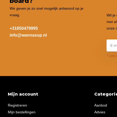
board?
We geven je zo snel mogelijk antwoord op je
vraag.
Wil je
met al
+31850479995
onze n
info@wannasup.nl
* Lees 
Mijn account
Categori
Registreren
Aanbod
Mijn bestellingen
Advies