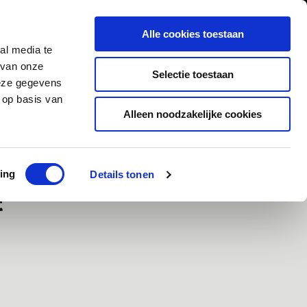
0
Inloggen
Alle cookies toestaan
al media te
Contact
 van onze
Selectie toestaan
deze gegevens
 op basis van
Alleen noodzakelijke cookies
ad
Klanten geven ons een 9,5/10
ing
Details tonen
t