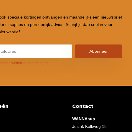
 ook speciale kortingen ontvangen en maandelijks een nieuwsbrief
lerlei suptips en persoonlijk advies. Schrijf je dan snel in voor
ieuwsbrief.
Abonneer
hier de wettelijke beperkingen
eën
Contact
WANNAsup
Josink Kolkweg 18