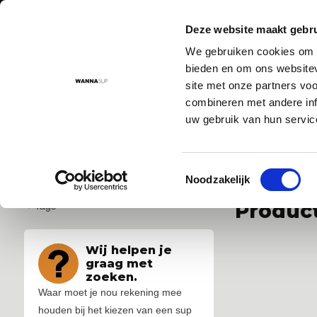
Deze website maakt gebru
We gebruiken cookies om c
Aanbod
Advies
Instructievideo's
Sup routes
Sup
bieden en om ons websitev
site met onze partners vo
combineren met andere inf
uw gebruik van hun servic
Voor 17:00 besteld = morgen in huis!
De nr. 1 SUP board 
Toestemmingsselectie
...
...
Noodzakelijk
Product
Tags
Wij helpen je
graag met
zoeken.
Waar moet je nou rekening mee
houden bij het kiezen van een sup