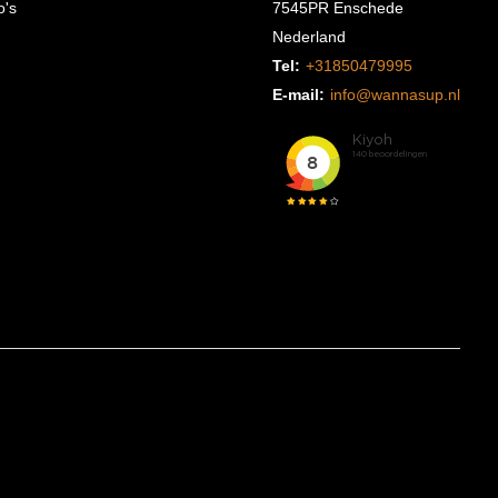
o's
7545PR Enschede
Nederland
Tel:
+31850479995
E-mail:
info@wannasup.nl