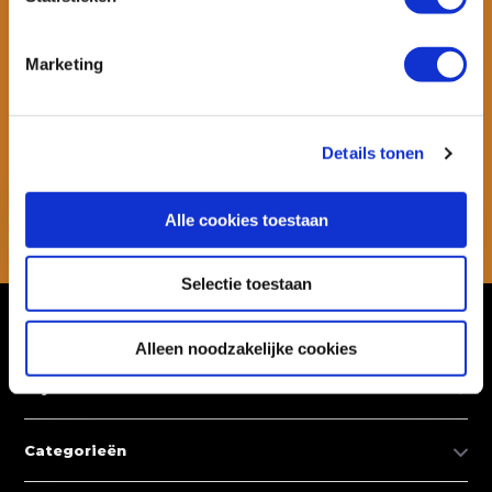
Marketing
Wil je ook speciale kortingen ontvangen en maandelijks een
nieuwsbrief met allerlei suptips en persoonlijk advies. Schrijf je dan
snel in voor onze nieuwsbrief.
Details tonen
Abonneer
Alle cookies toestaan
* Lees hier de wettelijke beperkingen
Selectie toestaan
Klantenservice
Alleen noodzakelijke cookies
Mijn account
Categorieën