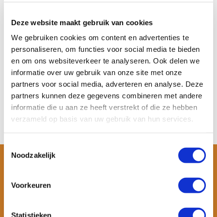
Fanatic Fly Air SLT
MOAI Allround SUP Board
Allround SUP Board S...
- Complete set
De Fanatic Fly Air SLT SUP set
De MOAI Allround 9’5″ SUP is
Deze website maakt gebruik van cookies
is een allround o...
een stabiel opb...
We gebruiken cookies om content en advertenties te
Op voorraad
Op voorraad
personaliseren, om functies voor social media te bieden
Meer informatie
Meer informatie
en om ons websiteverkeer te analyseren. Ook delen we
€ 559,90
€ 369,-
informatie over uw gebruik van onze site met onze
Bekijken
Bekijken
partners voor social media, adverteren en analyse. Deze
partners kunnen deze gegevens combineren met andere
informatie die u aan ze heeft verstrekt of die ze hebben
verzameld op basis van uw gebruik van hun services.
Toestemmingsselectie
Noodzakelijk
Voorkeuren
Statistieken