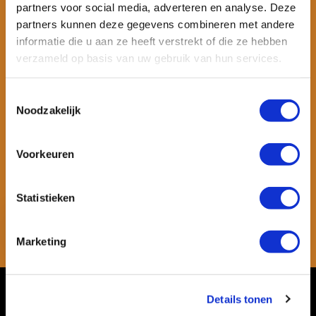
partners voor social media, adverteren en analyse. Deze
partners kunnen deze gegevens combineren met andere
informatie die u aan ze heeft verstrekt of die ze hebben
verzameld op basis van uw gebruik van hun services.
Toestemmingsselectie
Noodzakelijk
Wil je ook speciale kortingen ontvangen en maandelijks een
Voorkeuren
nieuwsbrief met allerlei suptips en persoonlijk advies. Schrijf je dan
snel in voor onze nieuwsbrief.
Statistieken
Abonneer
Marketing
* Lees hier de wettelijke beperkingen
Klantenservice
Details tonen