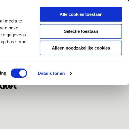
0
Inloggen
Alle cookies toestaan
al media te
Contact
 van onze
Selectie toestaan
deze gegevens
 op basis van
Alleen noodzakelijke cookies
ad
Klanten geven ons een 9,5/10
ing
Details tonen
kket