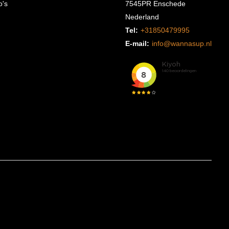
o's
7545PR Enschede
Nederland
Tel:
+31850479995
E-mail:
info@wannasup.nl