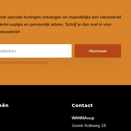
 ook speciale kortingen ontvangen en maandelijks een nieuwsbrief
lerlei suptips en persoonlijk advies. Schrijf je dan snel in voor
ieuwsbrief.
Abonneer
hier de wettelijke beperkingen
eën
Contact
WANNAsup
Josink Kolkweg 18