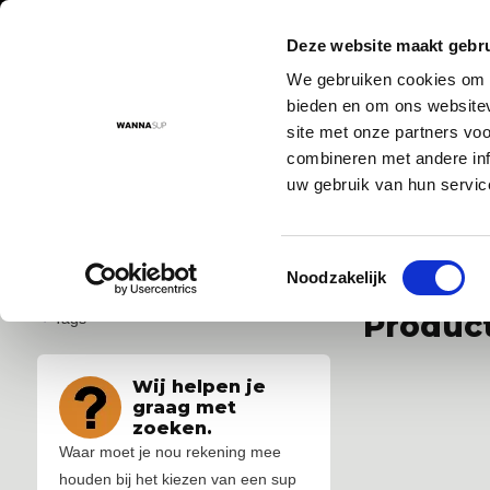
Deze website maakt gebru
We gebruiken cookies om c
Aanbod
Advies
Instructievideo's
Sup routes
Sup
bieden en om ons websitev
site met onze partners vo
combineren met andere inf
uw gebruik van hun servic
Voor 17:00 besteld = morgen in huis!
De nr. 1 SUP board 
Toestemmingsselectie
...
...
Noodzakelijk
Produc
Tags
Wij helpen je
graag met
zoeken.
Waar moet je nou rekening mee
houden bij het kiezen van een sup