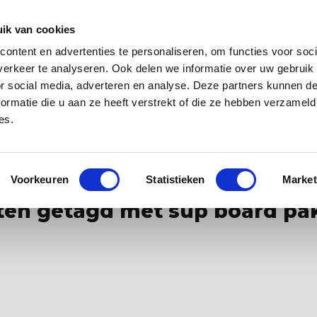
Zakelijk
Klantenservice
ik van cookies
ontent en advertenties te personaliseren, om functies voor soci
 app
Over ons
Blog
erkeer te analyseren. Ook delen we informatie over uw gebruik
or social media, adverteren en analyse. Deze partners kunnen 
ormatie die u aan ze heeft verstrekt of die ze hebben verzameld
es.
specialist van Europa
Gratis WANNAsup app, 10.000x gedownlo
Voorkeuren
Statistieken
Market
ten getagd met sup board pa