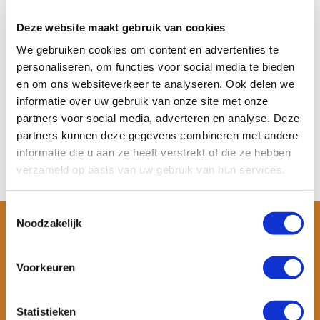
Sup board handpomp
Met deze sup board handpomp
Deze website maakt gebruik van cookies
blaas je jouw opblaa...
We gebruiken cookies om content en advertenties te
Op voorraad
personaliseren, om functies voor social media te bieden
Meer informatie
€ 49,-
€ 19,-
en om ons websiteverkeer te analyseren. Ook delen we
informatie over uw gebruik van onze site met onze
Bekijken
partners voor social media, adverteren en analyse. Deze
partners kunnen deze gegevens combineren met andere
informatie die u aan ze heeft verstrekt of die ze hebben
verzameld op basis van uw gebruik van hun services.
Toestemmingsselectie
Noodzakelijk
Voorkeuren
Statistieken