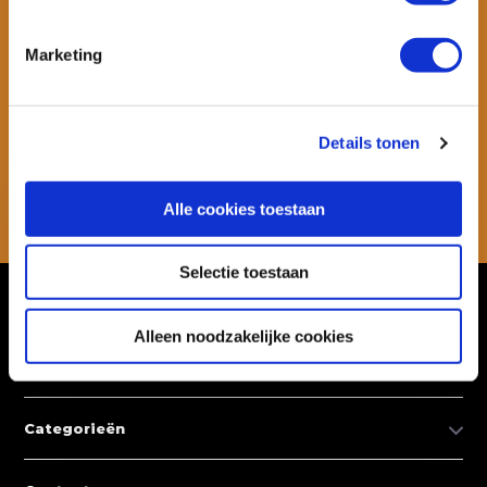
Marketing
Wil je ook speciale kortingen ontvangen en maandelijks een
nieuwsbrief met allerlei suptips en persoonlijk advies. Schrijf je dan
snel in voor onze nieuwsbrief.
Details tonen
Abonneer
Alle cookies toestaan
* Lees hier de wettelijke beperkingen
Selectie toestaan
Klantenservice
Alleen noodzakelijke cookies
Mijn account
Categorieën