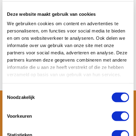
Bluefin Cruise Pro SUP
(Legacy blue)
De Bluefin Cruise Pro 10’8″ is
Deze website maakt gebruik van cookies
een stabiel e...
We gebruiken cookies om content en advertenties te
Op voorraad
personaliseren, om functies voor social media te bieden
Meer informatie
en om ons websiteverkeer te analyseren. Ook delen we
€ 558,17
informatie over uw gebruik van onze site met onze
Bekijken
partners voor social media, adverteren en analyse. Deze
partners kunnen deze gegevens combineren met andere
informatie die u aan ze heeft verstrekt of die ze hebben
verzameld op basis van uw gebruik van hun services.
Toestemmingsselectie
Noodzakelijk
Voorkeuren
Statistieken