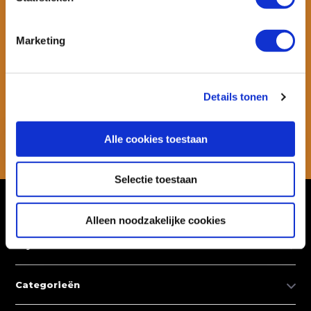
Marketing
Wil je ook speciale kortingen ontvangen en maandelijks een
nieuwsbrief met allerlei suptips en persoonlijk advies. Schrijf je dan
snel in voor onze nieuwsbrief.
Details tonen
Abonneer
Alle cookies toestaan
* Lees hier de wettelijke beperkingen
Selectie toestaan
Klantenservice
Alleen noodzakelijke cookies
Mijn account
Categorieën