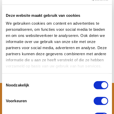
Aqua Marina Hyper 11’6
Fanatic Ray Air SLT
Touring SUP Boa...
Touring SUP Set – ...
Deze website maakt gebruik van cookies
De Aqua Marina Hyper 11’6
De Fanatic Ray Air SLT touring
touring SUP is een s...
SUP set is een sn...
We gebruiken cookies om content en advertenties te
personaliseren, om functies voor social media te bieden
Op voorraad
Op voorraad
en om ons websiteverkeer te analyseren. Ook delen we
Meer informatie
Meer informatie
€ 399,-
€ 599,-
informatie over uw gebruik van onze site met onze
partners voor social media, adverteren en analyse. Deze
Bekijken
Bekijken
partners kunnen deze gegevens combineren met andere
informatie die u aan ze heeft verstrekt of die ze hebben
verzameld op basis van uw gebruik van hun services.
Toestemmingsselectie
Noodzakelijk
Voorkeuren