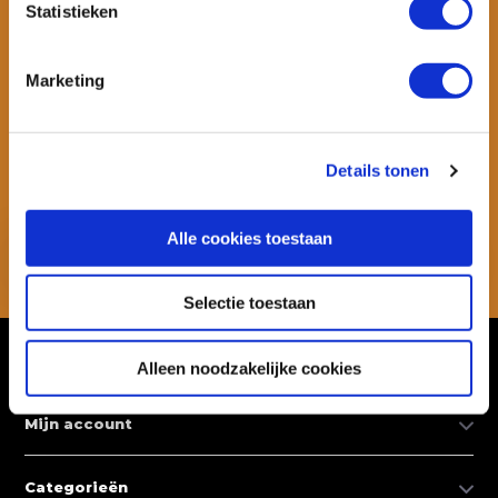
Statistieken
Marketing
Wil je ook speciale kortingen ontvangen en maandelijks een
nieuwsbrief met allerlei suptips en persoonlijk advies. Schrijf je dan
snel in voor onze nieuwsbrief.
Details tonen
Abonneer
Alle cookies toestaan
* Lees hier de wettelijke beperkingen
Selectie toestaan
Klantenservice
Alleen noodzakelijke cookies
Mijn account
Categorieën