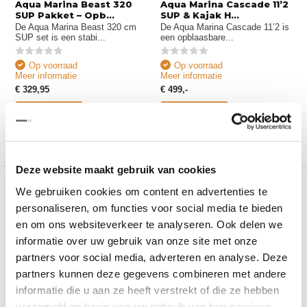
Aqua Marina Beast 320
Aqua Marina Cascade 11’2
SUP Pakket – Opb...
SUP & Kajak H...
De Aqua Marina Beast 320 cm
De Aqua Marina Cascade 11’2 is
SUP set is een stabi...
een opblaasbare...
Op voorraad
Op voorraad
Meer informatie
Meer informatie
€ 329,95
€ 499,-
Bekijken
Bekijken
Deze website maakt gebruik van cookies
We gebruiken cookies om content en advertenties te
personaliseren, om functies voor social media te bieden
en om ons websiteverkeer te analyseren. Ook delen we
informatie over uw gebruik van onze site met onze
partners voor social media, adverteren en analyse. Deze
partners kunnen deze gegevens combineren met andere
Aqua Marina Hyper 11’6
Fanatic Ray Air SLT
Touring SUP Boa...
Touring SUP Set – ...
informatie die u aan ze heeft verstrekt of die ze hebben
De Aqua Marina Hyper 11’6
De Fanatic Ray Air SLT touring
verzameld op basis van uw gebruik van hun services.