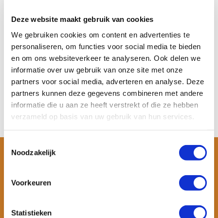
Sup board vin
Sup board vin kopen? Of je nu
Deze website maakt gebruik van cookies
de vin van je sup ...
We gebruiken cookies om content en advertenties te
Op voorraad
personaliseren, om functies voor social media te bieden
Meer informatie
€ 30,-
€ 19,95
en om ons websiteverkeer te analyseren. Ook delen we
informatie over uw gebruik van onze site met onze
Bekijken
partners voor social media, adverteren en analyse. Deze
partners kunnen deze gegevens combineren met andere
informatie die u aan ze heeft verstrekt of die ze hebben
verzameld op basis van uw gebruik van hun services.
Toestemmingsselectie
Noodzakelijk
Voorkeuren
Statistieken