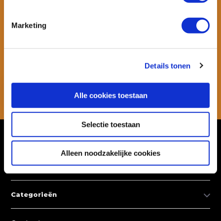
Marketing
Wil je ook speciale kortingen ontvangen en maandelijks een
nieuwsbrief met allerlei suptips en persoonlijk advies. Schrijf je dan
snel in voor onze nieuwsbrief.
Details tonen
Abonneer
Alle cookies toestaan
* Lees hier de wettelijke beperkingen
Selectie toestaan
Klantenservice
Alleen noodzakelijke cookies
Mijn account
Categorieën