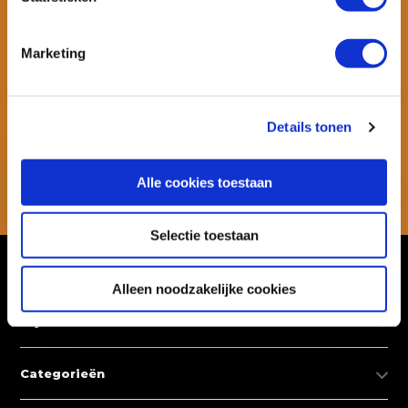
Marketing
Wil je ook speciale kortingen ontvangen en maandelijks een
nieuwsbrief met allerlei suptips en persoonlijk advies. Schrijf je dan
snel in voor onze nieuwsbrief.
Details tonen
Abonneer
Alle cookies toestaan
* Lees hier de wettelijke beperkingen
Selectie toestaan
Klantenservice
Alleen noodzakelijke cookies
Mijn account
Categorieën