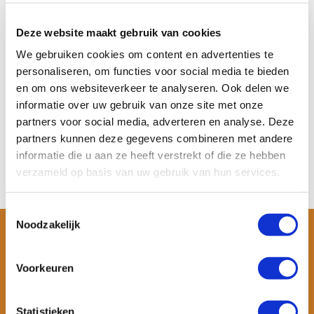
Nordlight Waterdichte
Dry Bag met Telefo...
De Nordlight waterdichte dry bag
Deze website maakt gebruik van cookies
beschermt je sp...
We gebruiken cookies om content en advertenties te
Op voorraad
personaliseren, om functies voor social media te bieden
Meer informatie
en om ons websiteverkeer te analyseren. Ook delen we
€ 27,99
informatie over uw gebruik van onze site met onze
Bekijken
partners voor social media, adverteren en analyse. Deze
partners kunnen deze gegevens combineren met andere
informatie die u aan ze heeft verstrekt of die ze hebben
verzameld op basis van uw gebruik van hun services.
Toestemmingsselectie
Noodzakelijk
Voorkeuren
Statistieken