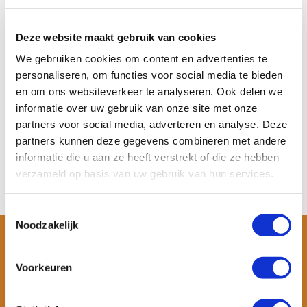
Wave Rider 8’3
Aqua Marina Cascade 11’2
Opblaasbaar SUP & Surf
SUP & Kajak H...
...
De Aqua Marina Cascade 11’2 is
Deze website maakt gebruik van cookies
een opblaasbare...
De Wave Rider 8’3 is een
veelzijdig opblaasbaa...
We gebruiken cookies om content en advertenties te
personaliseren, om functies voor social media te bieden
Op voorraad
Op voorraad
Meer informatie
Meer informatie
en om ons websiteverkeer te analyseren. Ook delen we
€ 269,-
€ 499,-
informatie over uw gebruik van onze site met onze
partners voor social media, adverteren en analyse. Deze
Bekijken
Bekijken
partners kunnen deze gegevens combineren met andere
informatie die u aan ze heeft verstrekt of die ze hebben
verzameld op basis van uw gebruik van hun services.
Toestemmingsselectie
Noodzakelijk
Voorkeuren