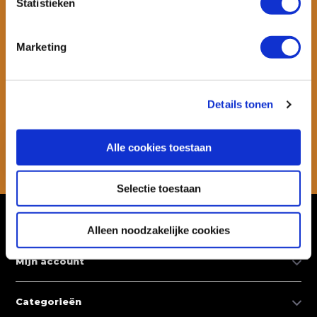
Statistieken
Marketing
Wil je ook speciale kortingen ontvangen en maandelijks een
nieuwsbrief met allerlei suptips en persoonlijk advies. Schrijf je dan
snel in voor onze nieuwsbrief.
Details tonen
Abonneer
Alle cookies toestaan
* Lees hier de wettelijke beperkingen
Selectie toestaan
Klantenservice
Alleen noodzakelijke cookies
Mijn account
Categorieën